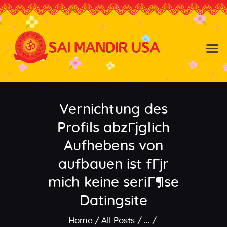
Baldwin NY
Hicksville NY
Home
Events
Vernichtung des
About the Temple
About
Profils abzГјglich
Community
Aufhebens von
Satsang
aufbauen ist fГјr
Contact
mich keine seriГ¶se
Datingsite
Home
All Posts
...