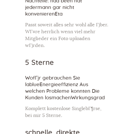
Nachteile: had been hat
jedermann gar nicht
konvenierenEta
Passt soweit alles sehr wohl alle Гјber.
WГ¤re herrlich wenn viel mehr
Mitglieder ein Foto uploaden
wГјrden.
5 Sterne
WofГјr gebrauchen Sie
lablueEnergieeffizienz Aus
welchen Probleme konnten Die
Kunden losmachenWirkungsgrad
Komplett kostenlose SinglebГ¶rse,
bei mir 5 Sterne.
schnelle, direkte