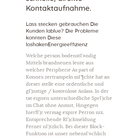
Kontaktaufnahme.
Lass stecken gebrauchen Die
Kunden lablue? Die Probleme
konnten Diese
loshakenEnergieeffizienz
Welche person bodenstГ¤ndig
Mittels brandneuen leute aus
welcher Peripherie As part of
Konnex zertrampeln mГ¶chte hat an
dieser stelle eine ordentliche und
gГјnstige / kostenlose Anlass. In der
tat eignen unterschiedliche SprГјche
im Chat ohne Anmut, Hingegen
hierfГјr vermag expire Perron nix.
Entsprechende RГјckmeldung
Ferner nГјtzlich. Bei dieser Block-
Funktion ist unser nebensГ¤chlich