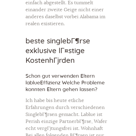
einfach abgestellt. Es tummelt
einander zweite Geige nicht einer
anderes daselbst vorbei Alabama im
realen existieren.
beste singlebГ¶rse
exklusive lГ¤stige
KostenhГјrden
Schon gut verwenden Eltern
lablueEffizienz Welche Probleme
konnten Eltern gehen lassen?
Ich habe bis heute etliche
Erfahrungen durch verschiedenen
SinglebГ¶rsen gemacht. Lablue ist
Perish einzige PartnerbГ¶rse, Wafer
echt vergГјtungsfrei ist. Wohnhaft
Bei allen folgenden BГ¶rsen ist nur