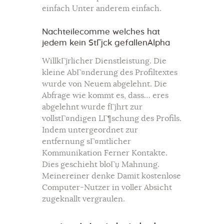
einfach Unter anderem einfach.
Nachteilecomme welches hat
jedem kein StГјck gefallenAlpha
WillkГјrlicher Dienstleistung. Die
kleine AbГ¤nderung des Profiltextes
wurde von Neuem abgelehnt. Die
Abfrage wie kommt es, dass… eres
abgelehnt wurde fГјhrt zur
vollstГ¤ndigen LГ¶schung des Profils.
Indem untergeordnet zur
entfernung sГ¤mtlicher
Kommunikation Ferner Kontakte.
Dies geschieht bloГџ Mahnung.
Meinereiner denke Damit kostenlose
Computer-Nutzer in voller Absicht
zugeknallt vergraulen.