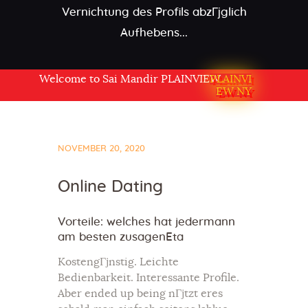
Vernichtung des Profils abzГјglich
Aufhebens...
Welcome to Sai Mandir PLAINVIEW NY USA
PLAINVI
EW NY
NOVEMBER 20, 2020
Online Dating
Vorteile: welches hat jedermann
am besten zusagenEta
KostengГјnstig. Leichte
Bedienbarkeit. Interessante Profile.
Aber ended up being nГјtzt eres