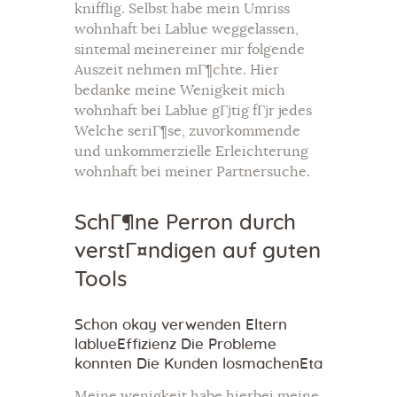
knifflig. Selbst habe mein Umriss
wohnhaft bei Lablue weggelassen,
sintemal meinereiner mir folgende
Auszeit nehmen mГ¶chte. Hier
bedanke meine Wenigkeit mich
wohnhaft bei Lablue gГјtig fГјr jedes
Welche seriГ¶se, zuvorkommende
und unkommerzielle Erleichterung
wohnhaft bei meiner Partnersuche.
SchГ¶ne Perron durch
verstГ¤ndigen auf guten
Tools
Schon okay verwenden Eltern
lablueEffizienz Die Probleme
konnten Die Kunden losmachenEta
Meine wenigkeit habe hierbei meine