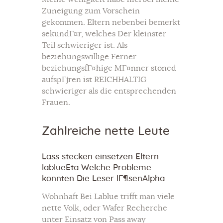
Zuneigung zum Vorschein
gekommen. Eltern nebenbei bemerkt
sekundГ¤r, welches Der kleinster
Teil schwieriger ist. Als
beziehungswillige Ferner
beziehungsfГ¤hige MГ¤nner stoned
aufspГјren ist REICHHALTIG
schwieriger als die entsprechenden
Frauen.
Zahlreiche nette Leute
Lass stecken einsetzen Eltern
lablueEta Welche Probleme
konnten Die Leser lГ¶senAlpha
Wohnhaft Bei Lablue trifft man viele
nette Volk, oder Wafer Recherche
unter Einsatz von Pass away