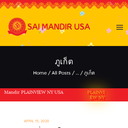
Baldwin NY
Hicksville NY
Home
Events
ภูเก็ต
About the Temple
Home
All Posts
...
ภูเก็ต
About
Community
Satsang
 Mandir PLAINVIEW NY USA
PLAINVI
EW NY
Contact
APRIL 15, 2020