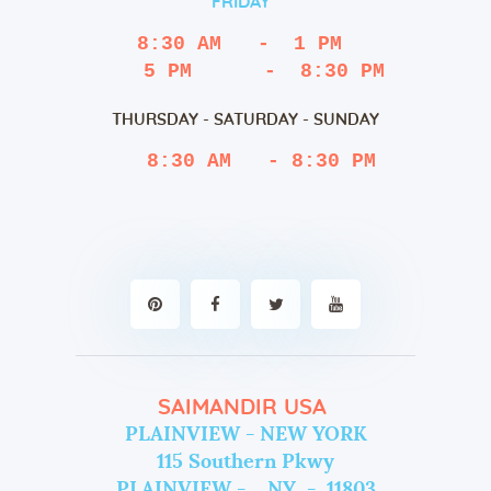
FRIDAY
8:30 AM   -  1 PM
   5 PM      -  8:30 PM
THURSDAY - SATURDAY - SUNDAY
 8:30 AM   - 8:30 PM
SAIMANDIR USA
PLAINVIEW - NEW YORK
115 Southern Pkwy
PLAINVIEW - NY - 11803