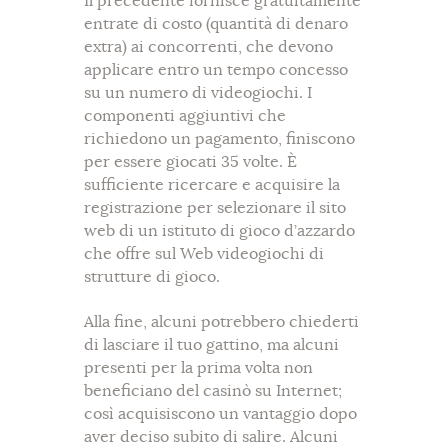
Il precedente fornisce gratuitamente
entrate di costo (quantità di denaro
extra) ai concorrenti, che devono
applicare entro un tempo concesso
su un numero di videogiochi. I
componenti aggiuntivi che
richiedono un pagamento, finiscono
per essere giocati 35 volte. È
sufficiente ricercare e acquisire la
registrazione per selezionare il sito
web di un istituto di gioco d’azzardo
che offre sul Web videogiochi di
strutture di gioco.
Alla fine, alcuni potrebbero chiederti
di lasciare il tuo gattino, ma alcuni
presenti per la prima volta non
beneficiano del casinò su Internet;
così acquisiscono un vantaggio dopo
aver deciso subito di salire. Alcuni