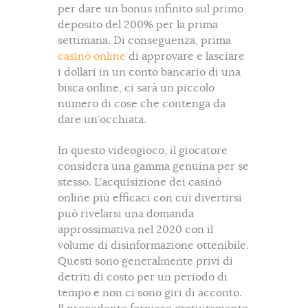
per dare un bonus infinito sul primo
deposito del 200% per la prima
settimana. Di conseguenza, prima
casinò online
di approvare e lasciare
i dollari in un conto bancario di una
bisca online, ci sarà un piccolo
numero di cose che contenga da
dare un’occhiata.
In questo videogioco, il giocatore
considera una gamma genuina per se
stesso. L’acquisizione dei casinò
online più efficaci con cui divertirsi
può rivelarsi una domanda
approssimativa nel 2020 con il
volume di disinformazione ottenibile.
Questi sono generalmente privi di
detriti di costo per un periodo di
tempo e non ci sono giri di acconto.