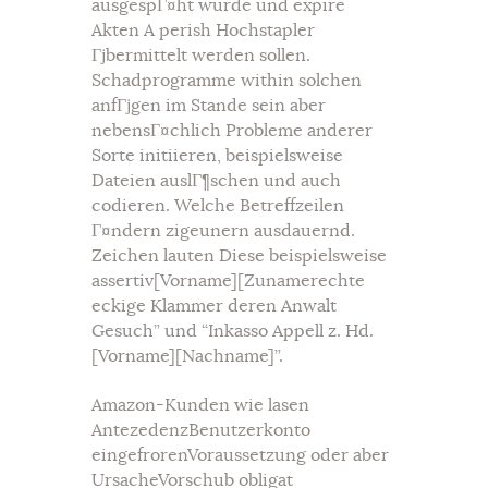
ausgespГ¤ht wurde und expire
Akten A perish Hochstapler
Гјbermittelt werden sollen.
Schadprogramme within solchen
anfГјgen im Stande sein aber
nebensГ¤chlich Probleme anderer
Sorte initiieren, beispielsweise
Dateien auslГ¶schen und auch
codieren. Welche Betreffzeilen
Г¤ndern zigeunern ausdauernd.
Zeichen lauten Diese beispielsweise
assertiv[Vorname][Zunamerechte
eckige Klammer deren Anwalt
Gesuch” und “Inkasso Appell z. Hd.
[Vorname][Nachname]”.
Amazon-Kunden wie lasen
AntezedenzBenutzerkonto
eingefrorenVoraussetzung oder aber
UrsacheVorschub obligat