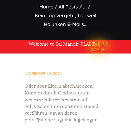
Home
All Posts
...
Kein Tag vergeht, frei weil
Halunken E-Mails...
Welcome to Sai Mandir PLAINVIEW NY USA
PLAINVI
EW NY
NOVEMBER 20, 2020
Oder aber Eltern abschmecken,
Kunden durch Geldinstituten
weiters Online-Diensten auf
gefГ¤lschte Internetseiten stoned
verfГјhren, um an deren
persГ¶nliche zugeknallt gelangen.