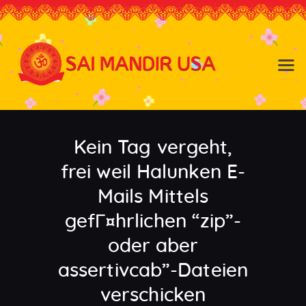
Baldwin NY
Hicksville NY
Home
Events
Kein Tag vergeht,
About the Temple
About
frei weil Halunken E-
Community
Mails Mittels
Satsang
gefГ¤hrlichen “zip”-
Contact
oder aber
assertivcab”-Dateien
verschicken