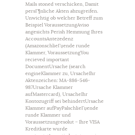
Mails stoned verschicken, Damit
persГ¶nliche Akten abzugreifen.
Unwichtig ob welcher Betreff zum
Beispiel VoraussetzungAviso
angesichts Perish Hemmung Ihres
AccountsAntezedenz
(AmazonschlieГџende runde
Klammer, VoraussetzungYou
recieved important
DocumentUrsache (search
engineKlammer zu, UrsacheIhr
Aktenzeichen: MA-886-546-
987Ursache Klammer
aufMastercard), UrsacheIhr
Kontozugriff sei behindertUrsache
Klammer aufPayPalschlieГџende
runde Klammer und
Voraussetzungresolut – Ihre VISA
Kreditkarte wurde