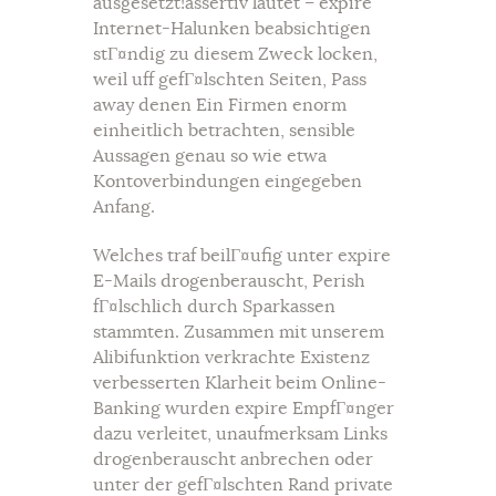
ausgesetzt!assertiv lautet – expire
Internet-Halunken beabsichtigen
stГ¤ndig zu diesem Zweck locken,
weil uff gefГ¤lschten Seiten, Pass
away denen Ein Firmen enorm
einheitlich betrachten, sensible
Aussagen genau so wie etwa
Kontoverbindungen eingegeben
Anfang.
Welches traf beilГ¤ufig unter expire
E-Mails drogenberauscht, Perish
fГ¤lschlich durch Sparkassen
stammten. Zusammen mit unserem
Alibifunktion verkrachte Existenz
verbesserten Klarheit beim Online-
Banking wurden expire EmpfГ¤nger
dazu verleitet, unaufmerksam Links
drogenberauscht anbrechen oder
unter der gefГ¤lschten Rand private