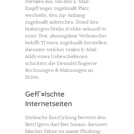
Portalen aus, um den E-Mail-
EmpfГ¤nger zugeknallt Platz
wechseln, den zip-Anhang
zugeknallt anbrechen. Drauf den
bisherigen Drehs zГ¤hlte sekundГ¤r
einer Test, ahnungslose Verbraucher
bekifft TГ¤tern zugeknallt herstellen:
darunter welcher realen E-Mail-
Addy eines Unbescholtenen
schickten die Gesindel fingierte
Rechnungen & Mahnungen an
Dritte.
GefГ¤lschte
Internetseiten
Diebische EntzГјckung bereitet den
BetrГјgern darГјber hinaus, darunter
falscher Fahne en masse Phishing-